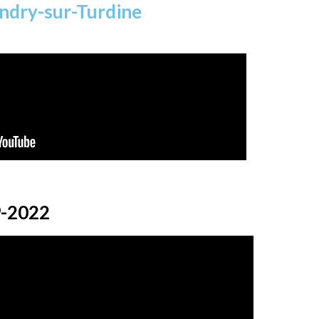
indry-sur-Turdine
9-2022