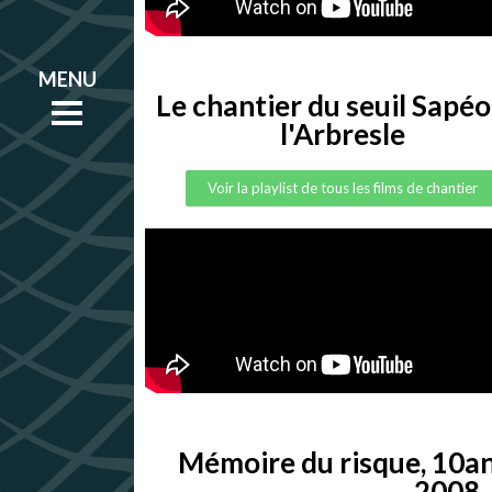
Le chantier du seuil Sapéo
l'Arbresle
e
Voir la playlist de tous les films de chantier
e
es
es
Mémoire du risque, 10an
2008