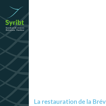
 Grands
 Passemard,
La restauration de la Brév