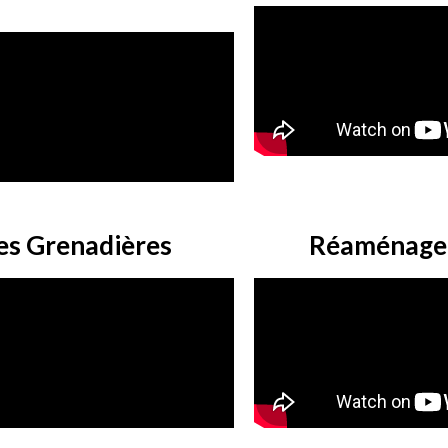
des Grenadières
Réaménageme