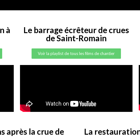
n à
Le barrage écrêteur de crues
de Saint-Romain
Voir la playlist de tous les films de chantier
s après la crue de
La restauration