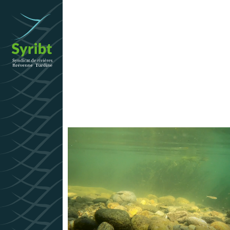
 Grands
 Passemard,